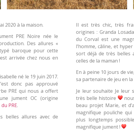
ai 2020 à la maison.
Il est très chic, très fr
origines : Granda Losada
ument PRE Noire née le
du Corval est une magni
roduction. Des allures «
l’homme, câline, et hyper
typé baroque pour cette
sort déjà de très belles
est arrivée chez nous en
celles de la maman !
En à peine 10 jours de vie,
abelle né le 19 juin 2017.
sa partenaire de jeu en la
 n’est donc pas approuvé
rbe PRE qui nous a offert
Je leur souhaite
Je leur 
 une jument OC (origine
très belle histoire
nous
s du PRE
.
beau projet Marie, et d’
magnifique pouliche qui 
s belles allures avec de
plus longtemps possib
magnifique jument !