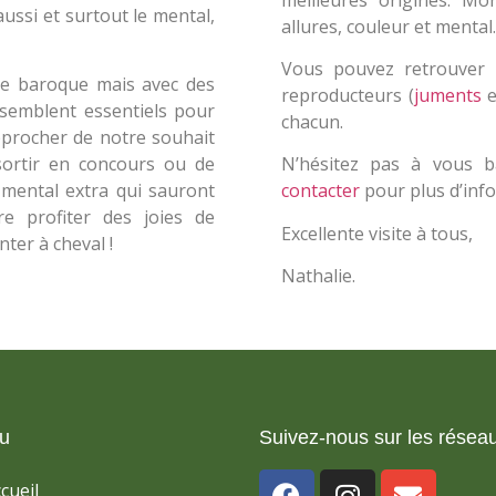
aussi et surtout le mental,
allures, couleur et mental.
Vous pouvez retrouver 
ie baroque mais avec des
reproducteurs (
juments
e
s semblent essentiels pour
chacun.
approcher de notre souhait
sortir en concours ou de
N’hésitez pas à vous b
mental extra qui sauront
contacter
pour plus d’info
e profiter des joies de
Excellente visite à tous,
nter à cheval !
Nathalie.
u
Suivez-nous sur les réseau
cueil